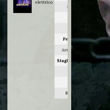
elettrico
Sidekicks
Anno:
1986
Personaggio:
Arnie Plimpton
Stagione.Episodio:
1.6
Regia di:
Ric Rondell