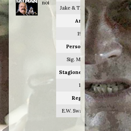
noi
Jake & The Fatman
Anno:
1987
Personaggio:
Sig. Mendoza
Stagione.Episodio:
1.11
Regia di:
E.W. Swackhamer