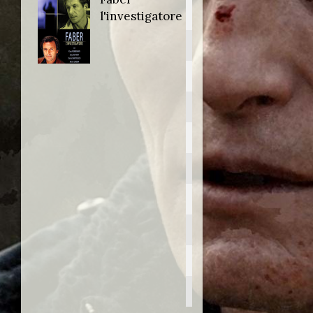
Titolo originale:
l'investigatore
Der Fahnder
Anno:
1988
Personaggio:
Linder
Stagione.Episodio:
2.Pilot
Regia di:
Werner Masten