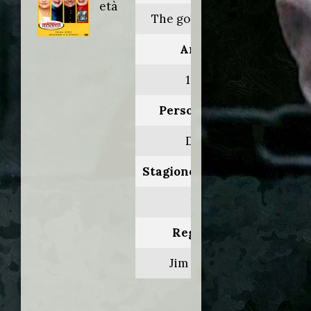
età
The golden girls
Anno:
1985
Personaggio:
Dirk
Stagione.Episodio:
1.9
Regia di:
Jim Drake