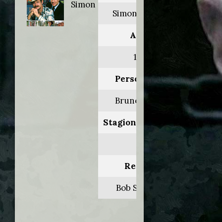
Simon
Simon & Simon
Anno:
1986
Personaggio:
Bruno Volmer
Stagione.Episodio:
6.5
Regia di:
Bob Sweeney