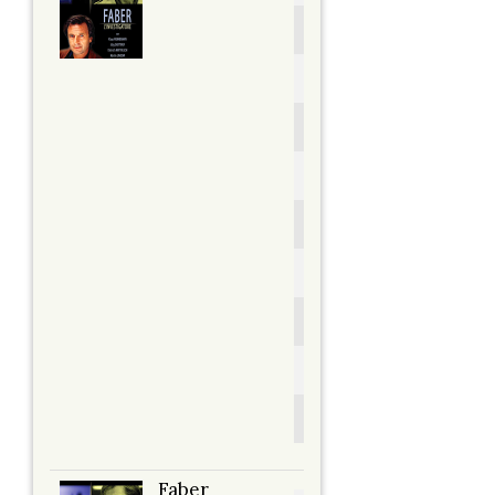
Der Fahnder
Anno:
1984
Personaggio:
Blatzer
Stagione.Episodio:
1.1
Regia di:
Stephan Meyer
Faber