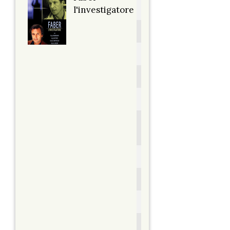
Titolo originale:
l'investigatore
Der Fahnder
Anno:
1990
Personaggio:
Karl-Heinz
Nachtweih
Stagione.Episodio:
3.8
Regia di:
Werner Masten