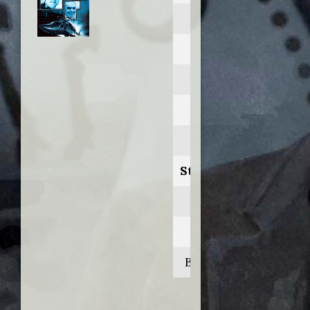
Airwolf
Anno:
1985
Personaggio:
Rusty Crawford
Stagione.Episodio:
2.18
Regia di:
Bruce Seth Green