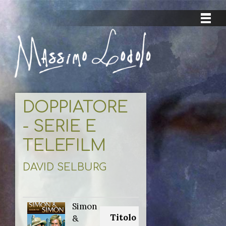
DOPPIATORE
- SERIE E
TELEFILM
DAVID SELBURG
Simon
Titolo originale:
&