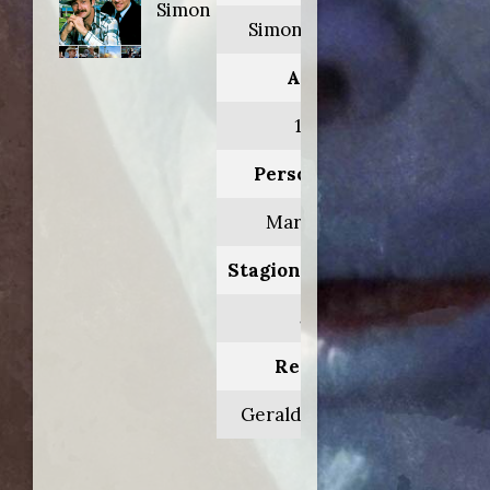
Simon
Simon & Simon
Anno:
1986
Personaggio:
Mark Tyler
Stagione.Episodio:
5.17
Regia di:
Gerald McRaney