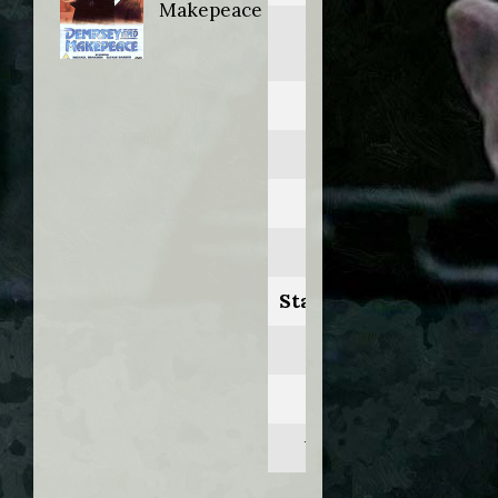
Makepeace
Dempsey and
Makepeace
Anno:
1985
Personaggio:
Rawlings
Stagione.Episodio:
2.4
Regia di:
Viktors Ritelis