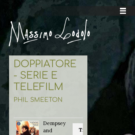
DOPPIATORE
- SERIE E
TELEFILM
PHIL SMEETON
Dempsey
Titolo originale:
and