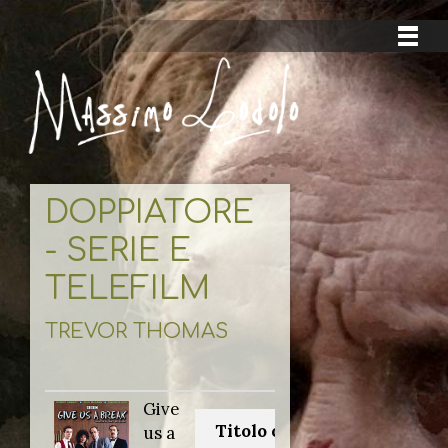
DOPPIATORE
- SERIE E
TELEFILM
TREVOR THOMAS
Give
Titolo originale:
us a