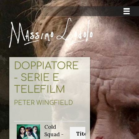
DOPPIATORE
- SERIE E
TELEFILM
PETER WINGFIELD
Cold
Titolo originale:
Squad -