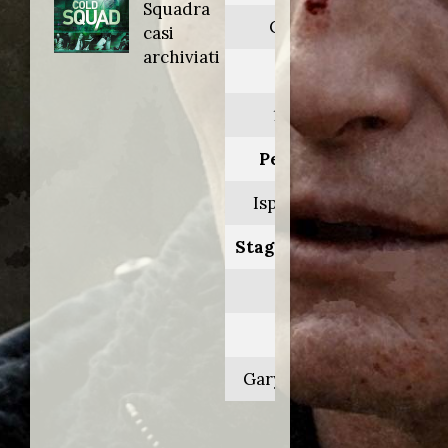
Squadra
Cold Squad
casi
archiviati
Anno:
1998>1999
Personaggio:
Isp. Simon Ross
Stagione.Episodio:
2/3.1-2
Regia di:
Gary Harvey/vari