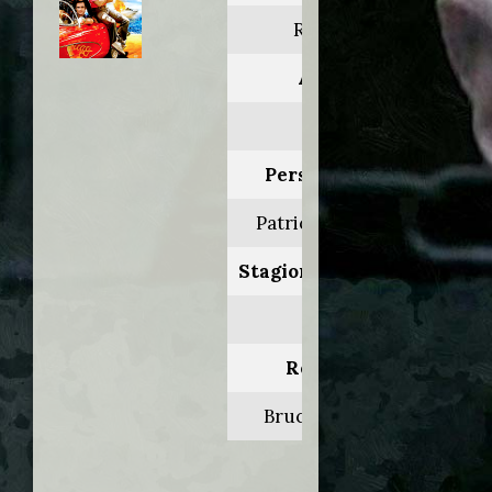
Riptide
Anno:
1984
Personaggio:
Patrick Bennett
Stagione.Episodio:
1.3
Regia di:
Bruce Kessler