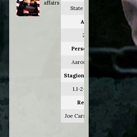
affairs
State of affairs
Anno:
2014
Personaggio:
Aaron Payton
Stagione.Episodio:
1.1-2-3-4-5-6
Regia di:
Joe Carnahan/vari