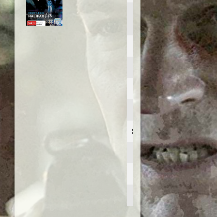
Halifax f.p.: Isn't it
romantic
Anno:
1998
Personaggio:
Eric Washburn
Stagione.Episodio:
3.2
Regia di:
David Caesar