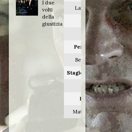
I due
Law & Order
volti
della
Anno:
giustizia
2004
Personaggio:
Bernie Adler
Stagione.Episodio:
15.1
Regia di:
Matthew Penn