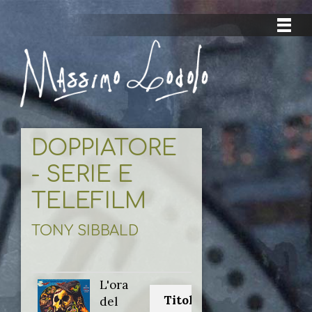
DOPPIATORE
- SERIE E
TELEFILM
TONY SIBBALD
L'ora
Titolo originale:
del