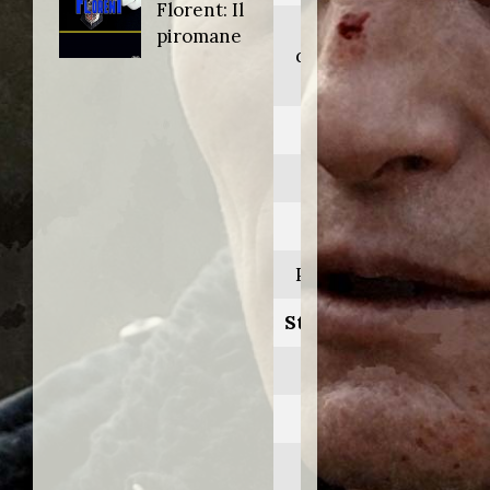
Florent: Il
Une femme
piromane
d'honneur: Brûlé
vif
Anno:
1998
Personaggio:
Philippe Langlois
Stagione.Episodio:
2.1
Regia di:
Bernard Uzan