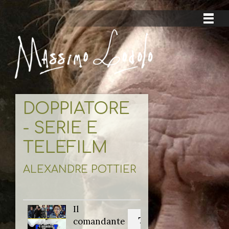
DOPPIATORE
- SERIE E
TELEFILM
ALEXANDRE POTTIER
Il
Titolo originale:
comandante