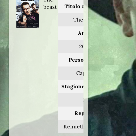
Titolo originale:
beast
The beast
Anno:
2009
Personaggio:
Capone
Stagione.Episodio:
1.7
Regia di:
Kenneth J. Girotti