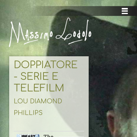
DOPPIATORE
- SERIE E
TELEFILM
LOU DIAMOND
PHILLIPS
The