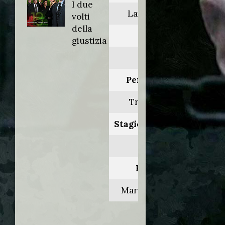
I due
Law & Order
volti
della
Anno:
giustizia
2002
Personaggio:
Travis Jones
Stagione.Episodio:
13.3
Regia di:
Martha Mitchell