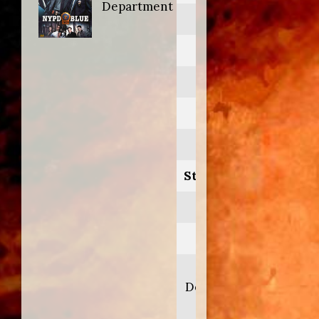
Department
NYPD Blue
Anno:
1995
Personaggio:
Vinnie Greco
Stagione.Episodio:
2.10-11-19
Regia di:
Donna
Deitch/Michael M.
Robin/Jorge