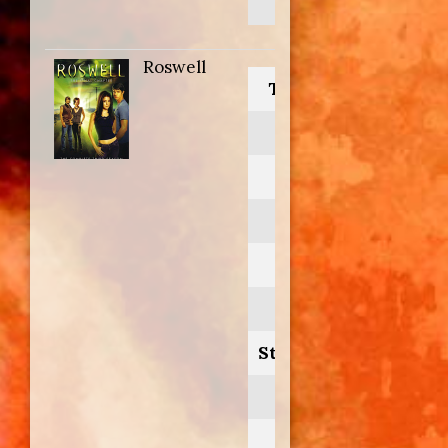
Montesi
Roswell
Titolo originale:
Roswell
Anno:
2001
Personaggio:
Kal Langley
Stagione.Episodio:
3.4-5
Regia di: