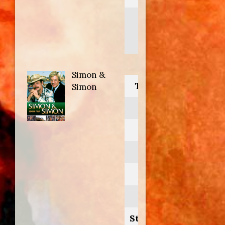
Jonathan
Frakes/Bill L.
Norton
Simon &
Titolo originale:
Simon
Simon & Simon
Anno:
1984
Personaggio:
Carl
Stagione.Episodio: