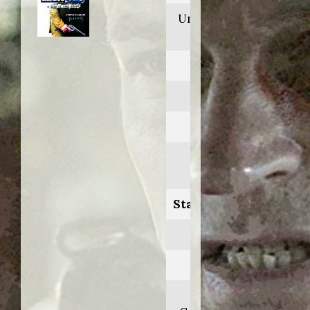
Underbelly: A tale
of two cities
Anno:
2009
Personaggio:
Ray 'Chuck'
Bennett
Stagione.Episodio:
2.2-4-5
Regia di:
Ken