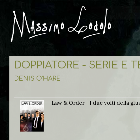
DOPPIATORE - SERIE E 
DENIS O'HARE
Law & Order - I due volti della gius