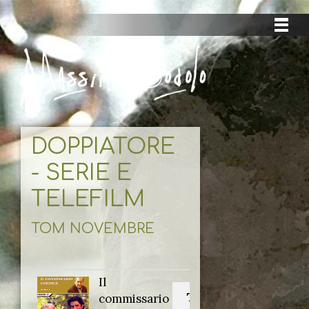
DOPPIATORE
- SERIE E
TELEFILM
TOM NOVEMBRE
Il
Titolo originale:
commissario