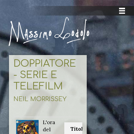
DOPPIATORE
- SERIE E
TELEFILM
NEIL MORRISSEY
L'ora
Titolo originale:
del