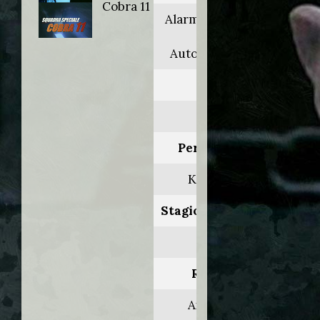
Cobra 11
Alarm für Cobra 11
- Die
Autobahnpolizei
Anno:
2001
Personaggio:
Karl Steeg
Stagione.Episodio:
5.9
Regia di:
Axel Barth