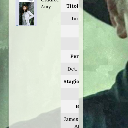
Titolo originale:
Amy
Judging Amy
Anno:
2002
Personaggio:
Det. Chris Cross
Stagione.Episodio:
4.7-8
Regia di:
James Frawley/Joe
Ann Fogle