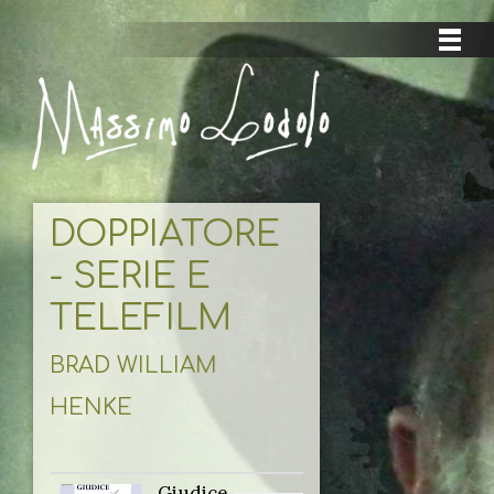
DOPPIATORE
- SERIE E
TELEFILM
BRAD WILLIAM
HENKE
Giudice