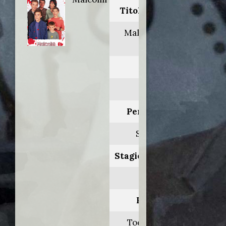
Titolo originale:
Malcolm in the
middle
Anno:
2000
Personaggio:
Sceriffo 2
Stagione.Episodio:
2.1
Regia di:
Todd Holland