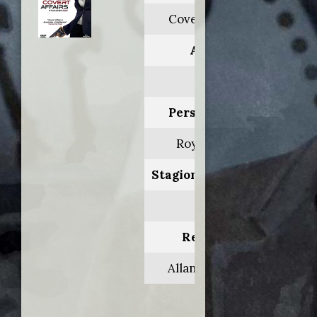
Covert affairs
Anno:
2011
Personaggio:
Roy Gaskin
Stagione.Episodio:
2.3
Regia di:
Allan Kroeker