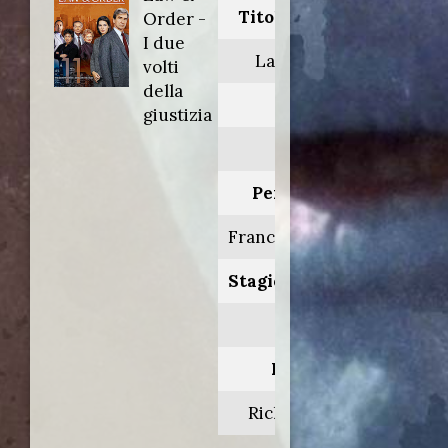
Titolo originale:
Order -
I due
Law & Order
volti
della
Anno:
giustizia
2001
Personaggio:
Francis 'Taz' Partell
Stagione.Episodio:
11.16
Regia di:
Richard Dobbs