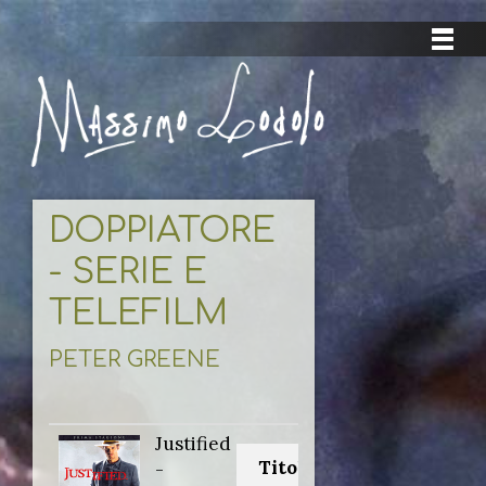
DOPPIATORE
- SERIE E
TELEFILM
PETER GREENE
Justified
Titolo originale:
-