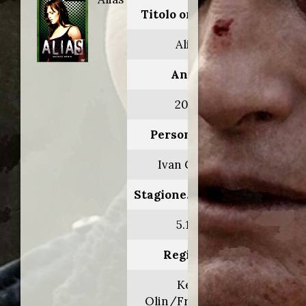
Titolo originale:
Alias
Anno:
2005
Personaggio:
Ivan Curtis
Stagione.Episodio:
5.1-2
Regia di:
Ken
Olin/Frederick