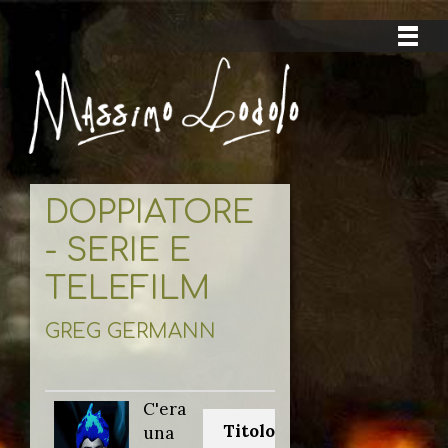
DOPPIATORE
- SERIE E
TELEFILM
GREG GERMANN
C'era
Titolo originale:
una