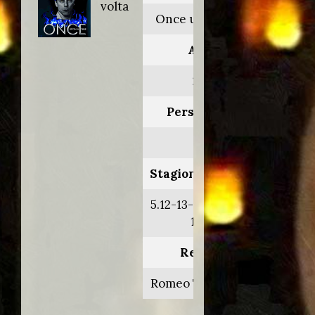
volta
Once upon a time
Anno:
2016
Personaggio:
Ade
Stagione.Episodio:
5.12-13-14-15-16-17-
19-20
Regia di:
Romeo Tirone/vari