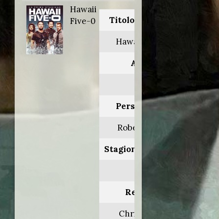
Hawaii
Titolo originale:
Five-0
Hawaii Five-0
Anno:
2011
Personaggio:
Robert Rovin
Stagione.Episodio:
1.14
Regia di:
Chris Fisher