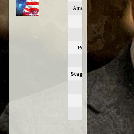
American dreams
Anno:
2004
Personaggio:
Renè
Stagione.Episodio:
3.8
Regia di:
Jim Chory