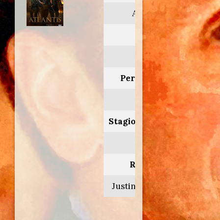
Atlantis
Anno:
2013
Personaggio:
Pallos
Stagione.Episodio:
1.3
Regia di:
Justin Molotnikov