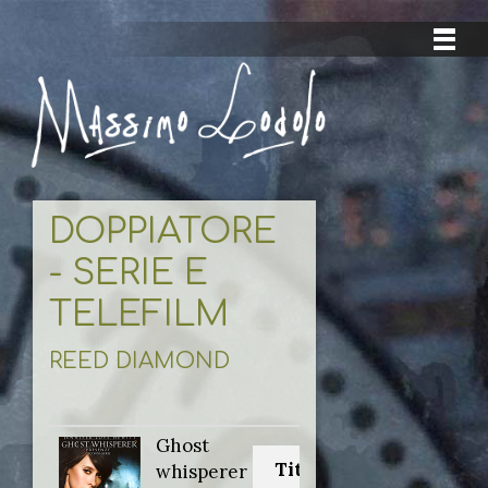
DOPPIATORE
- SERIE E
TELEFILM
REED DIAMOND
Ghost
Titolo originale:
whisperer