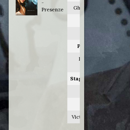
-
Ghost whisperer
Presenze
Anno:
2006
Personaggio:
Dott. Martin
Schaer
Stagione.Episodio:
2.11
Regia di:
Victoria Hochberg