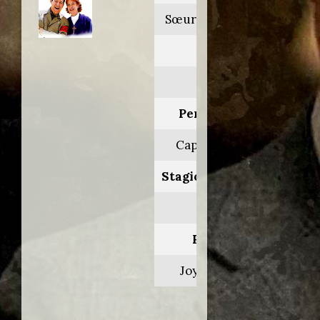
SœurThérèse.com
Anno:
2004
Personaggio:
Capitano Colin
Stagione.Episodio:
1.3
Regia di:
Joyce Buñuel