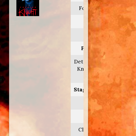
Forever Knight
Anno:
1992>1996
Personaggio:
Det. Nicholas 'Nick'
Knight/Nicholas
De Brabant
Stagione.Episodio:
1/2/3
Regia di:
Clay Borris/vari