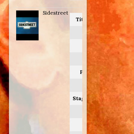
Sidestreet
Titolo originale:
Sidestreet
Anno:
1977
Personaggio:
Gary
Stagione.Episodio:
3.7
Regia di: