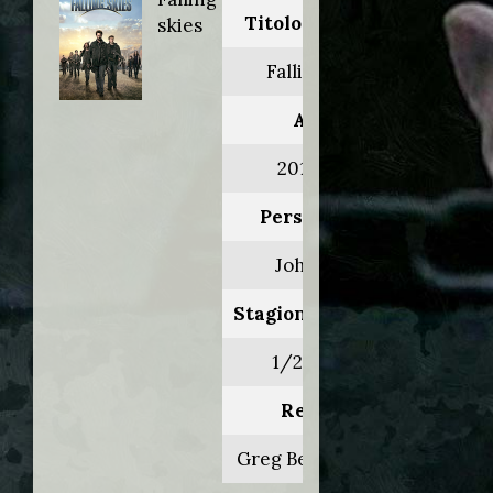
Titolo originale:
skies
Falling skies
Anno:
2011>2015
Personaggio:
John Pope
Stagione.Episodio:
1/2/3/4/5
Regia di:
Greg Beeman/vari