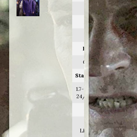
Enterprise
Anno:
2001>2005
Personaggio:
Com.te Shran
Stagione.Episodio:
1.7-15-19/2.15/3.13-
24/4.9-12-13-14-22
Regia di:
David
Livingston/vari