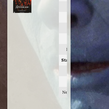
Witchblade
Anno:
2001>2002
Personaggio:
Kenneth Irons
Stagione.Episodio:
1/2
Regia di:
Neil Fearnley/vari