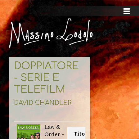
DOPPIATORE
- SERIE E
TELEFILM
DAVID CHANDLER
Law &
Titolo originale:
Order -