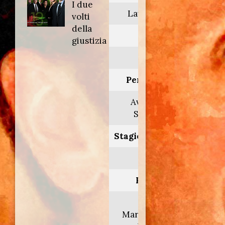
I due
Law & Order
volti
della
Anno:
giustizia
2003
Personaggio:
Avv. Marvin
Silverman
Stagione.Episodio:
13.13
Regia di:
Darnell
Martin/Martha