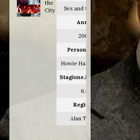
the
Sex and the City
City
Anno:
2003
Personaggio:
Howie Halberstein
Stagione.Episodio:
6.8
Regia di:
Alan Taylor