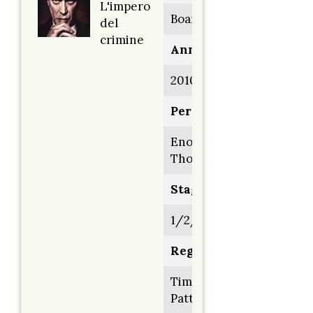
L'impero
Boardwalk Empire
del
crimine
Anno:
2010>2014
Personaggio:
Enoch 'Nucky'
Thompson
Stagione.Episodio:
1/2/3/4/5
Regia di:
Timothy Van
Patten/vari