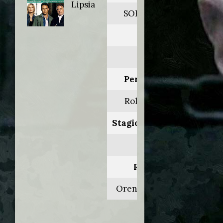
Lipsia
SOKO Leipzig
Anno:
2008
Personaggio:
Roland Meiré
Stagione.Episodio:
7.8
Regia di:
Oren Schmuckler