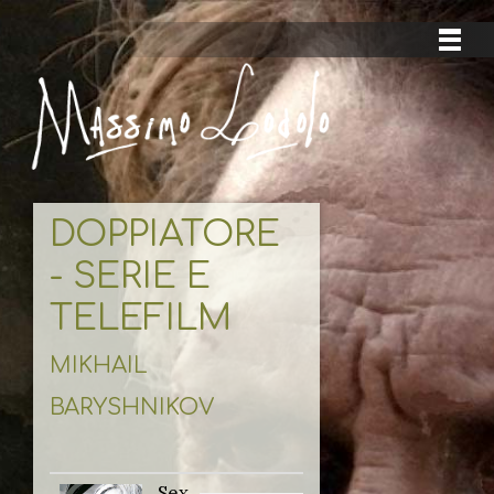
DOPPIATORE
- SERIE E
TELEFILM
MIKHAIL
BARYSHNIKOV
Sex