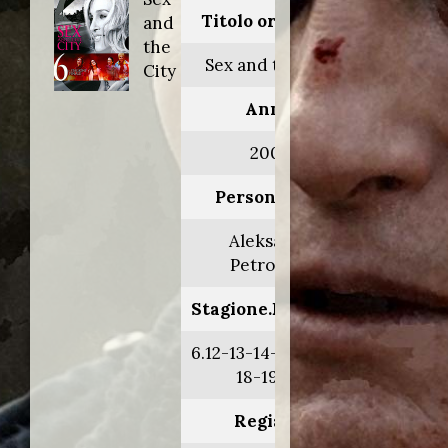
Titolo originale:
and
the
Sex and the City
City
Anno:
2004
Personaggio:
Aleksandr
Petrovsky
Stagione.Episodio:
6.12-13-14-15-16-17-
18-19-20
Regia di: