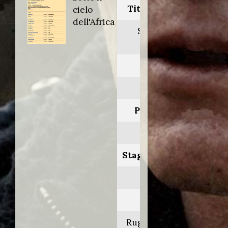
Titolo originale:
cielo
dell'Africa
Sotto il cielo
dell'Africa
Anno:
1998
Personaggio:
Stefano
Stagione.Episodio:
1/2
Regia di:
Ruggero Deodato