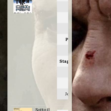
CSI: Miami
Anno:
2003
Personaggio:
Sig. Davis
Stagione.Episodio:
1.16
Regia di:
Joe Chappelle
Sotto il