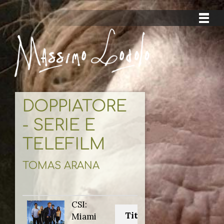
DOPPIATORE
- SERIE E
TELEFILM
TOMAS ARANA
CSI:
Titolo originale:
Miami