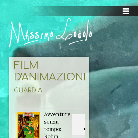
FILM
D'ANIMAZIONE
GUARDIA
Avventure
Titolo
senza
originale:
tempo:
Robin