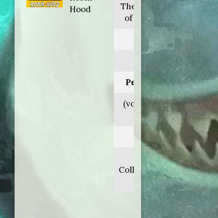
The adventures
Hood
of Robin Hood
Anno:
1985
Personaggio:
(voce originale
n.d.)
Regia di:
Geoff
Collins/Warwick
Gilbert