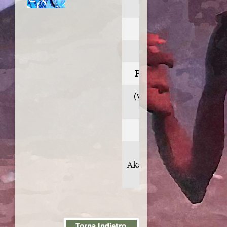
movie
Anno:
2000
Personaggio:
(voce orig. Jôji
Nakata)
Regia di:
Kazuki
Akane/Yoshiyuki
Takei