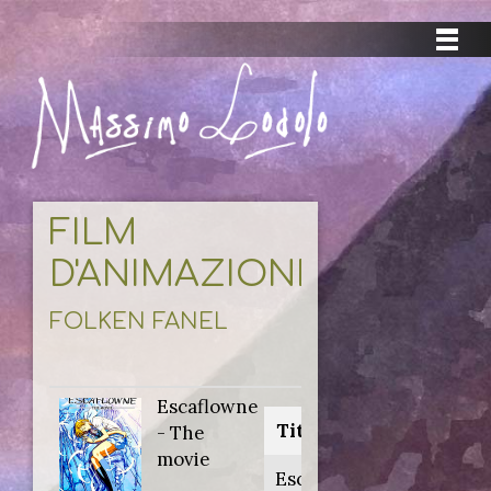
FILM
D'ANIMAZIONE
FOLKEN FANEL
Escaflowne
Titolo originale:
- The
movie
Escaflowne - The