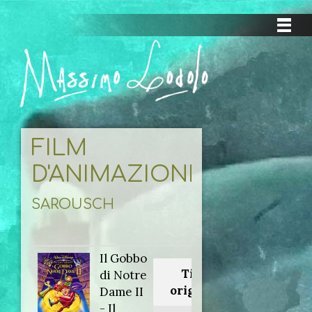
FILM
D'ANIMAZIONE
SAROUSCH
Il Gobbo
Titolo
di Notre
originale:
Dame II
- Il