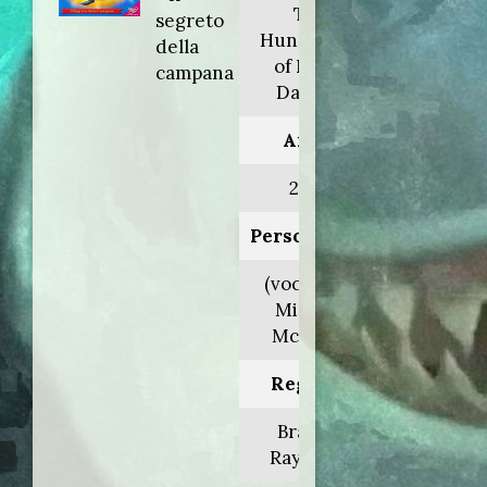
The
segreto
Hunchback
della
of Notre
campana
Dame II
Anno:
2002
Personaggio:
(voce orig.
Michael
McKean)
Regia di:
Bradley
Raymond