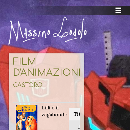
FILM
D'ANIMAZIONE
CASTORO
Lilli e il
Titolo originale:
vagabondo
Lady and the