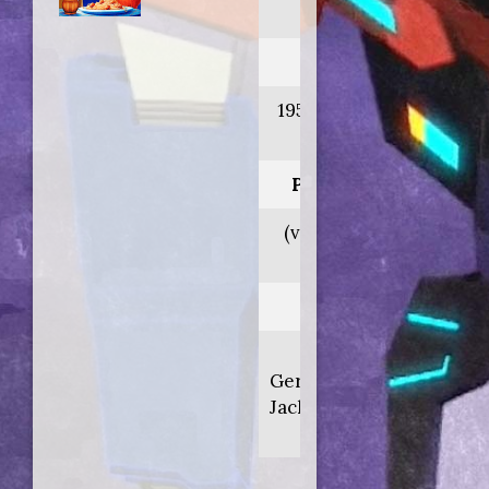
tramp
Anno:
1955 (Doppiaggio
1997)
Personaggio:
(voce orig. Stan
Freberg)
Regia di:
Clyde
Geronimi/Wilfred
Jackson/Hamilton
Luske