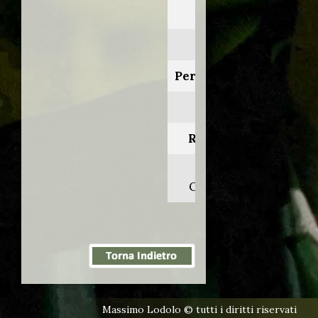
Anno:
2004
Personaggio:
Dave
Regia di:
Brian
O'Malley
Massimo Lodolo © tutti i diritti riservati