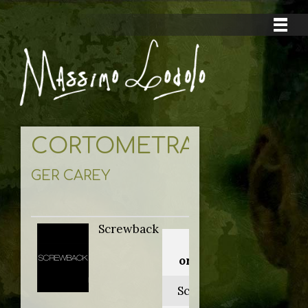
CORTOMETRAGGI
GER CAREY
Screwback
Titolo
originale:
Screwback